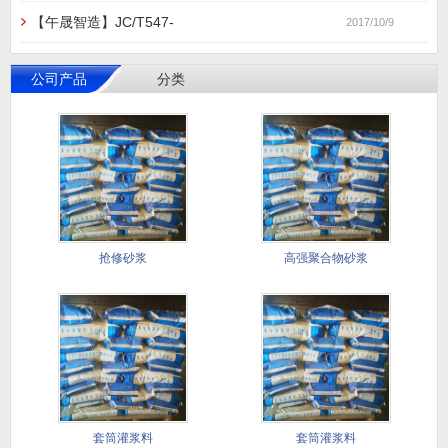
【午晟智造】JC/T547-
2017/10/9
公司产品
分类
抢修砂浆
高强聚合物砂浆
套筒灌浆料
套筒灌浆料