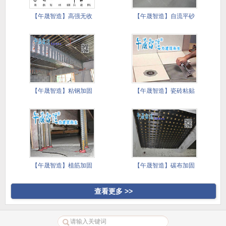
【午晟智造】高强无收
【午晟智造】自流平砂
缩灌浆料
浆施工技
【午晟智造】粘钢加固
【午晟智造】瓷砖粘贴
施工方案
镘刀施工
【午晟智造】植筋加固
【午晟智造】碳布加固
施工方案
施工方案
查看更多 >>