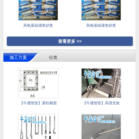
风电基础灌浆砂浆
风电基础灌浆砂浆
查看更多 >>
施工方案
分类
【午晟智造】梁柱截面
【午晟智造】高强无收
加大施工
缩灌浆料