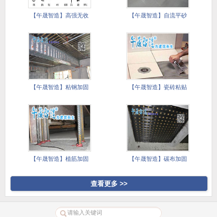
【午晟智造】高强无收
【午晟智造】自流平砂
缩灌浆料
浆施工技
【午晟智造】粘钢加固
【午晟智造】瓷砖粘贴
施工方案
镘刀施工
【午晟智造】植筋加固
【午晟智造】碳布加固
施工方案
施工方案
查看更多 >>