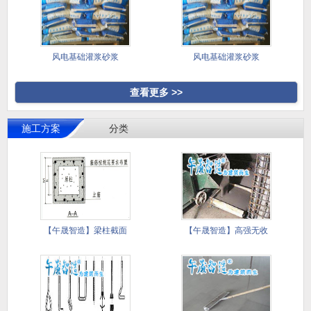
风电基础灌浆砂浆
风电基础灌浆砂浆
查看更多 >>
施工方案
分类
【午晟智造】梁柱截面
【午晟智造】高强无收
加大施工
缩灌浆料