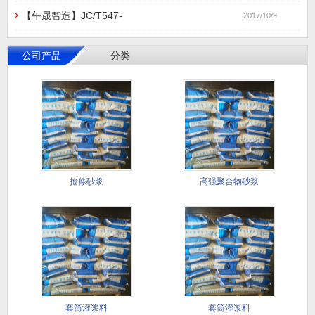
【午晟智造】JC/T547-
2017/10/9
公司产品
分类
抢修砂浆
高强聚合物砂浆
套筒灌浆料
套筒灌浆料