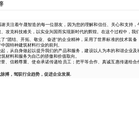
辞
感谢关注着午晟智造的每一位朋友，因为您的理解和信任、关心和支持，
取、攻克科技难关，以实业兴国而实现新时代的辉煌。在这个过程中，我
了“团结、开拓、敬业、奋进”的企业精神，采用了世界标准的技术装备
于中国特种建筑材料行业的前列。
起，从自身做起以提升我们的产品和服务，建设以人为本的和谐企业及
建筑材料和服务为自己的骄傲和价值取向。
誉、信赖尊重、使命承诺传递给员工；把平等合作、真诚互惠传递给合
！
代脉搏，驾驭行业趋势，促进企业发展.