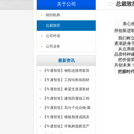
总裁致
关于公司
组织机构
衷心
总裁致辞
持创新进
公司环境
我们树立
逐渐跻身
公司业务
从点滴做
品质特种
把价值荣
最新资讯
共创未来
【午晟智造】钢筋连接用套筒
把握时
灌
【午晟智造】工程结构加固材
料
【午晟智造】桥梁支座灌浆材
料
【午晟智造】建筑防腐蚀工程
施
【午晟智造】高分子化合物-聚
【午晟智造】楼板裂缝成因及
处
【午晟智造】环氧树脂胶泥产