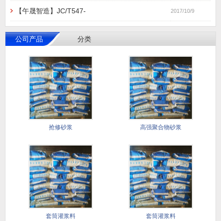
【午晟智造】JC/T547-
2017/10/9
公司产品
分类
抢修砂浆
高强聚合物砂浆
套筒灌浆料
套筒灌浆料