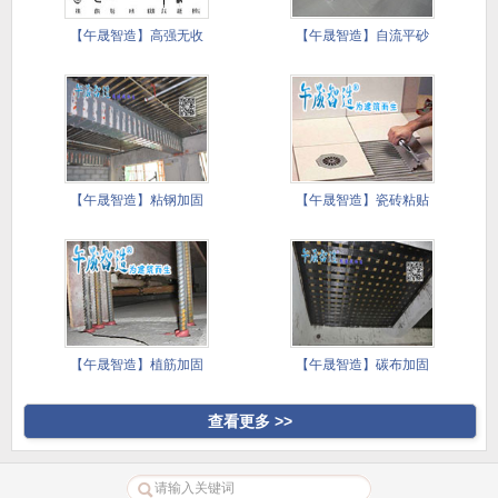
【午晟智造】高强无收
【午晟智造】自流平砂
缩灌浆料
浆施工技
【午晟智造】粘钢加固
【午晟智造】瓷砖粘贴
施工方案
镘刀施工
【午晟智造】植筋加固
【午晟智造】碳布加固
施工方案
施工方案
查看更多 >>