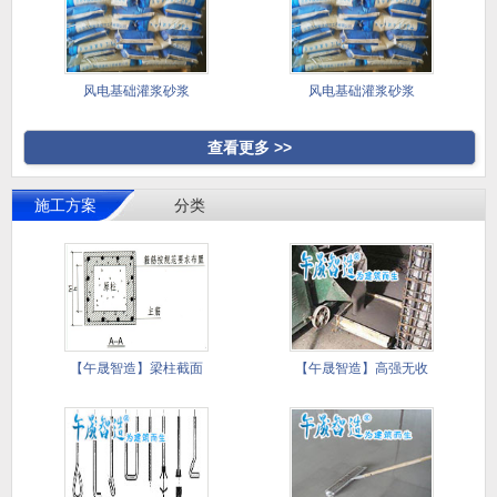
风电基础灌浆砂浆
风电基础灌浆砂浆
查看更多 >>
施工方案
分类
【午晟智造】梁柱截面
【午晟智造】高强无收
加大施工
缩灌浆料