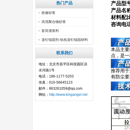
产品型号
热门产品
产品名
抢修砂浆
材料配比
高强聚合物砂浆
咨询电话：
套筒灌浆料
道钉锚固剂-轨枕道钉锚固材料
本品主要
联系我们
点，是一
地址：北京市昌平区科技园区凉
水河路1号
推荐用于
电话：186-1177-5203
有防尘要
传真：010-56645123
邮件：863261059@qq.com
网站：
http://www.kingangel.net