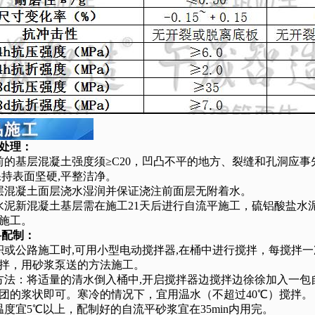
处理：
前的基层混凝土强度须≥C20，凹凸不平的地方、裂缝和孔洞应事
保持表面坚硬,平整洁净。
层混凝土面层浇水湿润并保证浇注前面层无附着水。
水泥新混凝土基层需在施工21天后进行自流平施工，硫铝酸盐水
施工。
料配制：
积或公路施工时,可用小型电动搅拌器,在桶中进行搅拌，每搅拌
拌，用砂浆泵送的方法施工。
方法：将适量的清水倒入桶中,开启搅拌器边搅拌边徐徐加入一包自流平,
团的浆状即可。寒冷的情况下，宜用温水（不超过40℃）搅拌。
温度宜5℃以上，配制好的自流平砂浆宜在35min内用完。