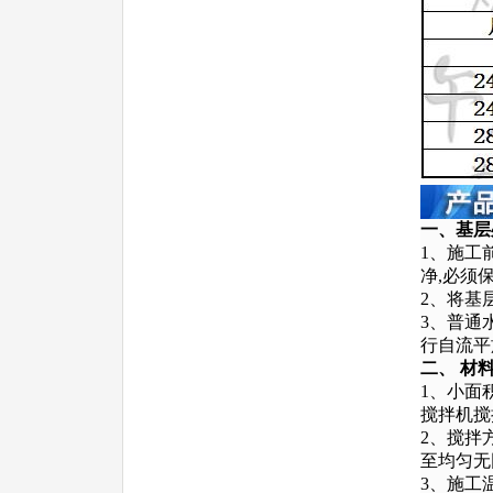
一、基层
1、施工
净,必须
2、将基
3、普通
行自流平
二、 材
1、小面
搅拌机搅
2、搅拌
至均匀无
3、施工