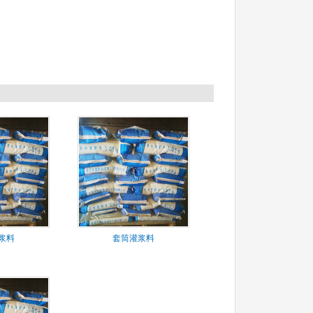
浆料
套筒灌浆料