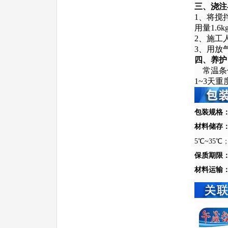
三、浇注
1、将搅
用量1.6k
2、施工
3、用放
四、养
常温条件
1~3天
包装规格
材料储存
5℃~35℃
保质期限
材料运输