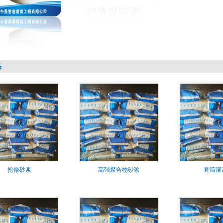
品
抢修砂浆
高强聚合物砂浆
套筒灌