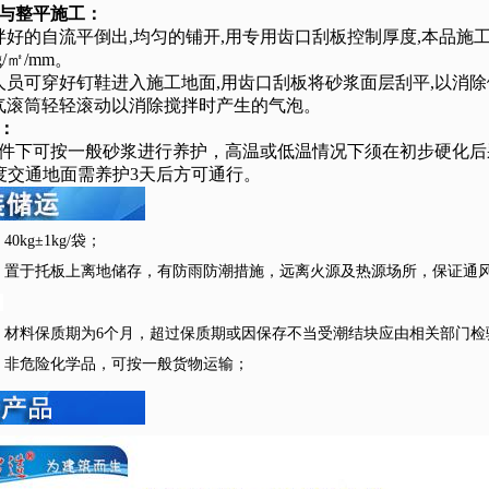
与整平施工：
拌好的自流平倒出,均匀的铺开,用专用齿口刮板控制厚度,本品施工厚
g/㎡/mm。
人员可穿好钉鞋进入施工地面,用齿口刮板将砂浆面层刮平,以消
气滚筒轻轻滚动以消除搅拌时产生的气泡。
护：
下可按一般砂浆进行养护，高温或低温情况下须在初步硬化后
重度交通地面需养护3天后方可通行。
：
40kg±1kg/袋；
：
置于托板上离地储存，有防雨防潮措施，远离火源及热源场所，保证通
；
：
材料保质期为6个月，超过保质期或因保存不当受潮结块应由相关部门检
：
非危险化学品，可按一般货物运输；