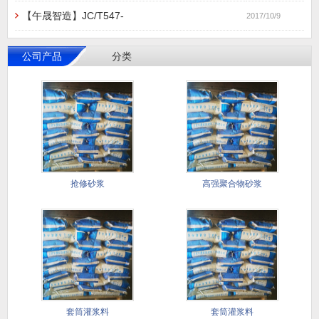
【午晟智造】JC/T547-
2017/10/9
公司产品
分类
抢修砂浆
高强聚合物砂浆
套筒灌浆料
套筒灌浆料