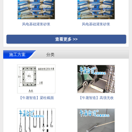
风电基础灌浆砂浆
风电基础灌浆砂浆
查看更多 >>
施工方案
分类
【午晟智造】梁柱截面
【午晟智造】高强无收
加大施工
缩灌浆料