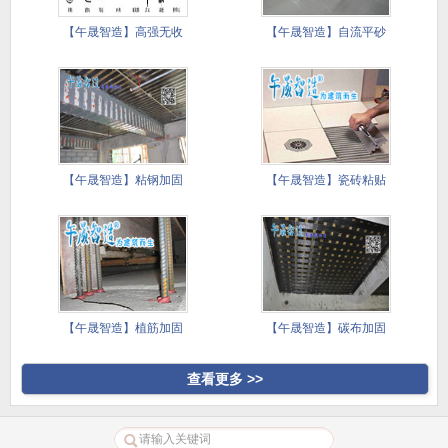
【午晟智造】高强无收
【午晟智造】自流平砂
缩灌浆料
浆施工技
【午晟智造】粘钢加固
【午晟智造】瓷砖粘贴
施工方案
镘刀施工
【午晟智造】植筋加固
【午晟智造】碳布加固
施工方案
施工方案
查看更多 >>