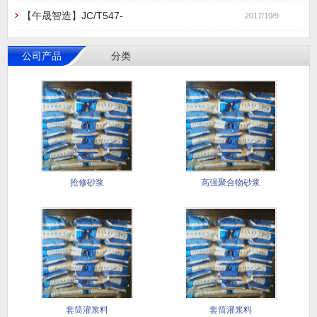
【午晟智造】JC/T547-
2017/10/9
公司产品
分类
抢修砂浆
高强聚合物砂浆
套筒灌浆料
套筒灌浆料