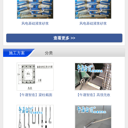
风电基础灌浆砂浆
风电基础灌浆砂浆
查看更多 >>
施工方案
分类
【午晟智造】梁柱截面
【午晟智造】高强无收
加大施工
缩灌浆料