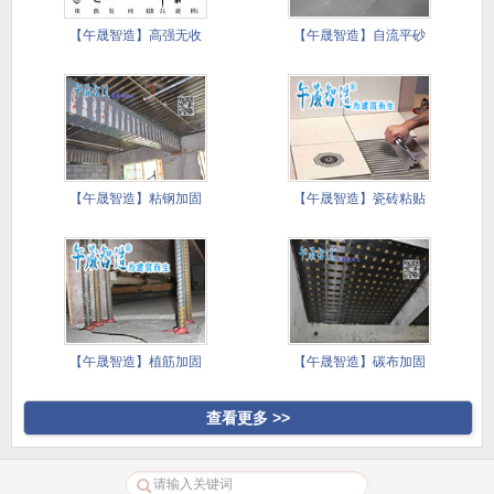
【午晟智造】高强无收
【午晟智造】自流平砂
缩灌浆料
浆施工技
【午晟智造】粘钢加固
【午晟智造】瓷砖粘贴
施工方案
镘刀施工
【午晟智造】植筋加固
【午晟智造】碳布加固
施工方案
施工方案
查看更多 >>