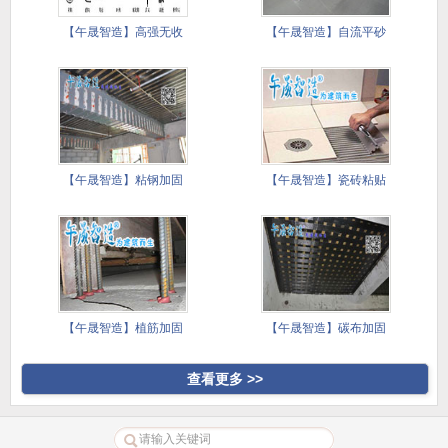
【午晟智造】高强无收
【午晟智造】自流平砂
缩灌浆料
浆施工技
【午晟智造】粘钢加固
【午晟智造】瓷砖粘贴
施工方案
镘刀施工
【午晟智造】植筋加固
【午晟智造】碳布加固
施工方案
施工方案
查看更多 >>