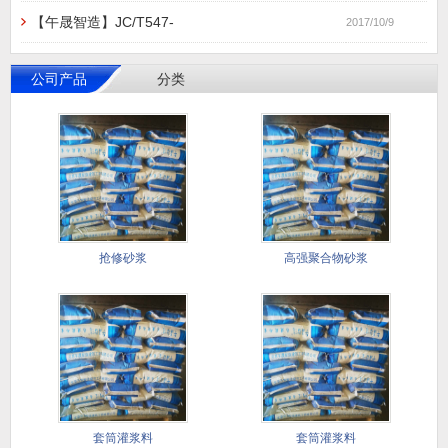
【午晟智造】JC/T547-
2017/10/9
公司产品
分类
抢修砂浆
高强聚合物砂浆
套筒灌浆料
套筒灌浆料