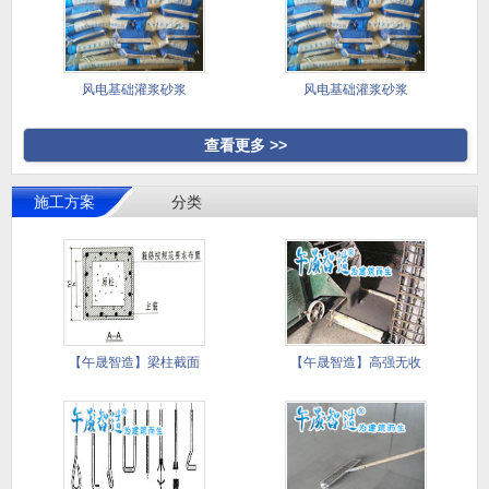
风电基础灌浆砂浆
风电基础灌浆砂浆
查看更多 >>
施工方案
分类
【午晟智造】梁柱截面
【午晟智造】高强无收
加大施工
缩灌浆料