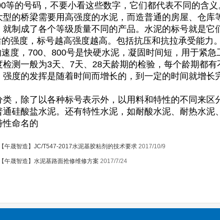
、600等的号码，不要小看这些数字，它们都代表不同的含
大型的桥梁需要用高强度的水泥，而造普通的房屋、仓库
，就制成了各个等级质量不同的产品。水泥的标号就是它
固后的强度，标号越高强度越高。包括抗压和抗拉承受能力
的速度，700、800号是快硬水泥，凝固时间短，用于紧
度检测一般为3天、7天、28天龄期的检验，每个龄期都
，强度的发挥是随着时间而增长的，到一定的时间就增长
分类，除了以各种标号表示外，以用料和特性的不同来区
普通硅酸盐水泥。还有特性水泥，如耐酸水泥、耐热水泥
特性命名的
【午晟智造】JC/T547-2017水泥基胶粘剂的技术要求
2017/10/9
【午晟智造】水泥基路面抢修维修方案
2017/7/24