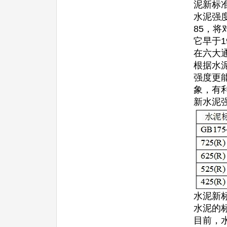
泥新标
水泥强度
85，将
它早于
在六大通
根据水
强度更
象，有
新水泥
水泥新
水泥的
目前，