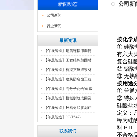
公司新
新闻动态
公司新闻
行业新闻
按化学
最新资讯
① 硅
【午晟智造】钢筋连接用套筒
有六大
灌
【午晟智造】工程结构加固材
复合硅
② 铝
料
【午晟智造】桥梁支座灌浆材
③ 无
料
【午晟智造】建筑防腐蚀工程
按用途
施
【午晟智造】高分子化合物-聚
① 普
② 特
【午晟智造】楼板裂缝成因及
硅酸盐
处
【午晟智造】环氧树脂胶泥产
定义：
品
【午晟智造】JC/T547-
称为硅酸
料 P II
联系我们
不合格