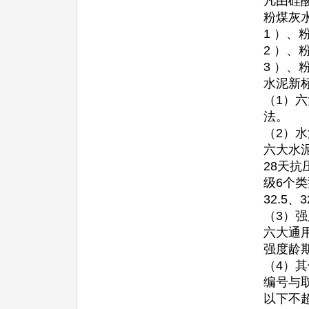
凡由硅
粉煤灰
1 ）
2 ）
3 ）
水泥新
（1）六
法。
（2）
六大水泥
28天
级6个类
32.5、3
（3）
六大通
强度龄
（4）
编号与取
以下不