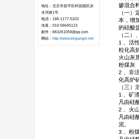
掺混合
地址：北京市昌平区科技园区凉
（一）
水河路1号
电话：186-1177-5203
本，增
传真：010-56645123
的硅酸
邮件：863261059@qq.com
（二）
网站：
http://www.kingangel.net
1 、
粒化高
火山灰
粉煤灰
2 、
化高炉
（三）
1 、矿
凡由硅
2 、火
凡由硅
泥。
3 、粉