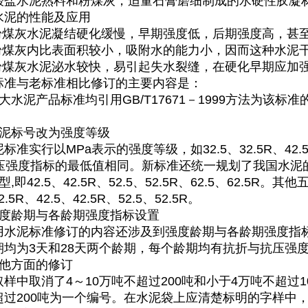
酸盐水泥熟料和粉煤灰，适量石膏磨细制成的水硬性胶凝
水泥的性能及应用
、粉煤灰水泥凝结硬化缓慢，早期强度低，后期强度高，甚
、粉煤灰内比表面积较小，吸附水的能力小，因而这种水泥
、粉煤灰水泥泌水较快，易引起失水裂缝，在硬化早期应加
标准与老标准相比修订的主要内容是：
大水泥产品标准均引用GB/T17671－1999方法为该标准
水泥标号改为强度等级
标准实行以MPa表示的强度等级，如32.5、32.5R、42
抗压强度指标的最低值相同。新标准还统一规划了我国水泥
型,即42.5、42.5R、52.5、52.5R、62.5、62.5
2.5R、42.5、42.5R、52.5、52.5R。
强度龄期与各龄期强度指标设置
用水泥标准修订的内容还涉及到强度龄期与各龄期强度指
期均为3天和28天两个龄期，每个龄期均有抗折与抗压强
其他方面的修订
样中取消了4～10万吨不超过200吨和小于4万吨不超过
超过200吨为一个编号。在水泥袋上应清楚标明的字样中，