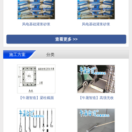
风电基础灌浆砂浆
风电基础灌浆砂浆
查看更多 >>
施工方案
分类
【午晟智造】梁柱截面
【午晟智造】高强无收
加大施工
缩灌浆料