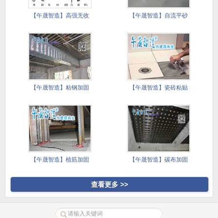
【午晟智造】高强无收
【午晟智造】自流平砂
缩灌浆料
浆施工技
【午晟智造】粘钢加固
【午晟智造】瓷砖粘贴
施工方案
镘刀施工
【午晟智造】植筋加固
【午晟智造】碳布加固
施工方案
施工方案
查看更多 >>