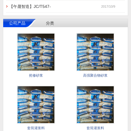
【午晟智造】JC/T547-
2017/10/9
公司产品
分类
抢修砂浆
高强聚合物砂浆
套筒灌浆料
套筒灌浆料